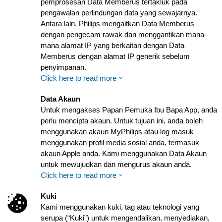
pemprosesan Data Memberus tertakluk pada
pengawalan perlindungan data yang sewajarnya.
Antara lain, Philips mengaitkan Data Memberus
dengan pengecam rawak dan menggantikan mana-
mana alamat IP yang berkaitan dengan Data
Memberus dengan alamat IP generik sebelum
penyimpanan.
Click here to read more
Data Akaun
Untuk mengakses Papan Pemuka Ibu Bapa App, anda
perlu mencipta akaun. Untuk tujuan ini, anda boleh
menggunakan akaun MyPhilips atau log masuk
menggunakan profil media sosial anda, termasuk
akaun Apple anda. Kami menggunakan Data Akaun
untuk mewujudkan dan mengurus akaun anda.
Click here to read more
Kuki
Kami menggunakan kuki, tag atau teknologi yang
serupa (“Kuki”) untuk mengendalikan, menyediakan,