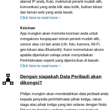
alamat IP anda, Kuki, maklumat peranti mudah alih,
komunikasi yang anda klik atau ketik, butiran lokasi
dan laman web yang anda lawati.
Click here to read more
Keizinan
App mungkin akan meminta keizinan anda untuk
mengakses keupayaan storan peranti mudah alih,
sensor atau ciri lain anda (cth. foto, kamera, Wi-Fi,
geo-lokasi atau Bluetooth). Kami memerlukan akses
apabila diperlukan sahaja untuk menyediakan
Perkhidmatan seperti yang diperincikan di bawah.
Click here to read more
Dengan siapakah Data Peribadi akan
dikongsi?
Philips mungkin akan mendedahkan data peribadi anda
kepada penyedia perkhidmatan pihak ketiga, rakan
niaga atau pihak ketiga yang lain selaras dengan Notis
Privasi ini dan/atau undang-undang yang berkuat